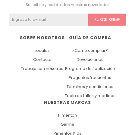
¡Suscribite y recibí todas nuestras novedades!
Ver todo
Remeras
Otros
Maternal
Multiforma
Violeta
SUSCRIBIRME
Camisas
Belleza
Culotteless
Sin Bretel
Verde
SOBRE NOSOTROS
GUÍA DE COMPRA
Polleras
Bolsos y Carteras
Boxer
Rojo
Locales
¿Cómo comprar?
Tops Deportivos
Paraguas
Gris
Contacto
Devoluciones
Trabaja con nosotros
Programa de fidelización
Lentes de Sol
Marron
Preguntas frecuentes
Estampados
Términos y condiciones
Tabla de talles y medidas
NUESTRAS MARCAS
Pimentón
Germe
Pimenton Kids