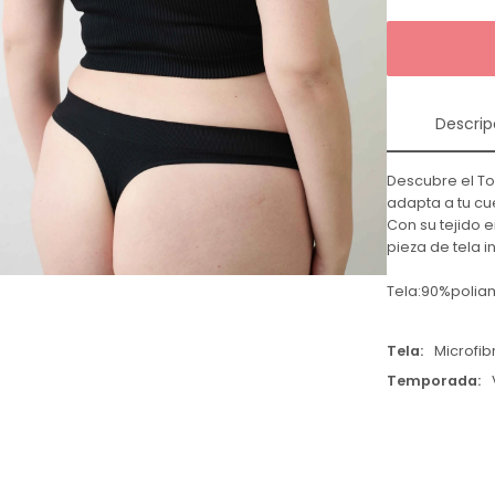
Descrip
Descubre el To
adapta a tu c
Con su tejido 
pieza de tela 
Tela:90%polia
Tela
Microfib
Temporada