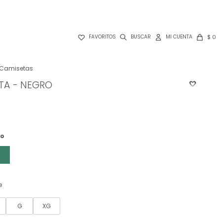

$
0
FAVORITOS
Camisetas
TA - NEGRO
ro
e
G
XG