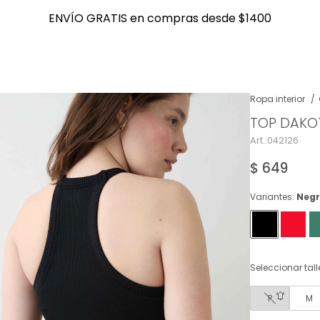
ENVÍO GRATIS en compras desde $1400
ENVÍO GRATIS en compras desde $1400
Ropa interior
TOP DAKO
NOTIFICARME
042126
$
649
Variantes:
Neg
Seleccionar tall
P
M