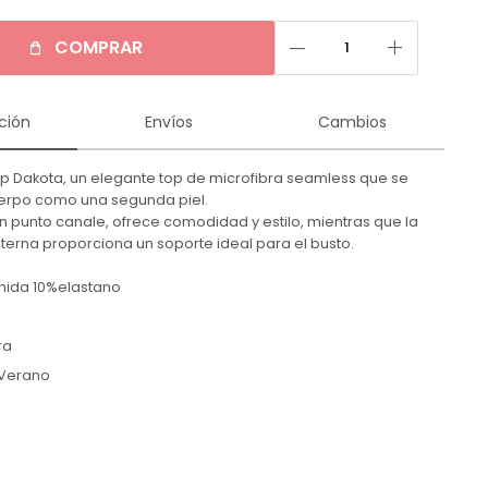
remove
add
COMPRAR
ción
Envíos
Cambios
p Dakota, un elegante top de microfibra seamless que se
uerpo como una segunda piel.
en punto canale, ofrece comodidad y estilo, mientras que la
interna proporciona un soporte ideal para el busto.
mida 10%elastano
ra
Verano