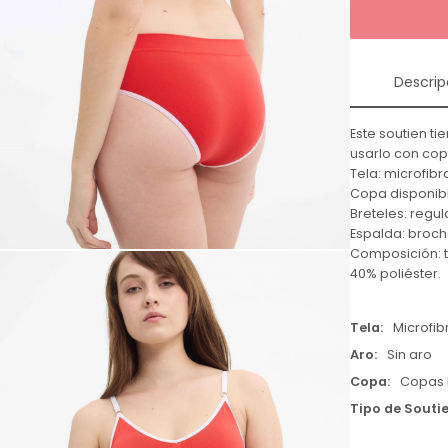
Descrip
Este soutien t
usarlo con cop
Tela: microfibr
Copa disponibl
Breteles: regul
Espalda: broch
Composición: t
40% poliéster.
Tela
Microfib
Aro
Sin aro
Copa
Copas 
Tipo de Souti