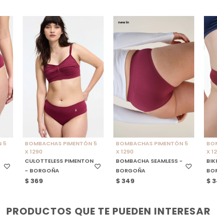
SELECCIONAR TALLE
SELECCIONAR TALLE
S
 5
BOMBACHAS PIMENTÓN 5
BOMBACHAS PIMENTÓN 5
BO
X 1290
X 1290
X 1
CULOTTELESS PIMENTON
BOMBACHA SEAMLESS -
BIK
- BORGOÑA
BORGOÑA
BO
$
369
$
349
$
3
PRODUCTOS QUE TE PUEDEN INTERESAR