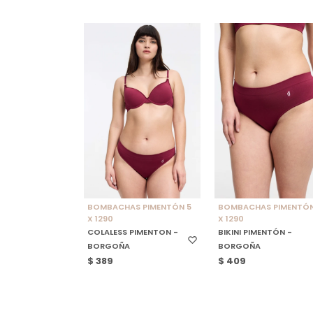
SELECCIONAR TALLE
SELECCIONAR TALLE
BOMBACHAS PIMENTÓN 5
BOMBACHAS PIMENTÓN
X 1290
X 1290
COLALESS PIMENTON -
BIKINI PIMENTÓN -
BORGOÑA
BORGOÑA
$
389
$
409