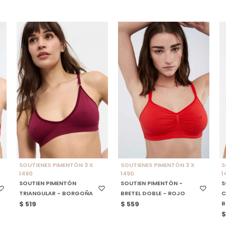
SELECCIONAR TALLE
SELECCIONAR TALLE
SOUTIENES PIMENTÓN 3 X
SOUTIENES PIMENTÓN 3 X
S
1490
1490
1
SOUTIEN PIMENTÓN
SOUTIEN PIMENTÓN -
S
TRIANGULAR - BORGOÑA
BRETEL DOBLE - ROJO
C
$
519
$
559