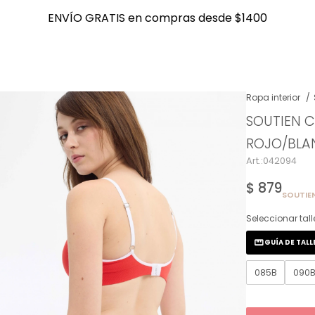
ENVÍO GRATIS en compras desde $1400
ENVÍO GRATIS en compras desde $1400
Ropa interior
SOUTIEN 
NOTIFICARME
ROJO/BL
042094
$
879
SOUTIEN
Seleccionar tall
GUÍA DE TALL
085B
090