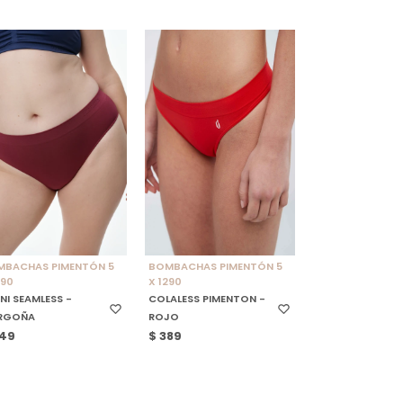
ELECCIONAR TALLE
SELECCIONAR TALLE
MBACHAS PIMENTÓN 5
BOMBACHAS PIMENTÓN 5
290
X 1290
INI SEAMLESS -
COLALESS PIMENTON -
RGOÑA
ROJO
49
$
389