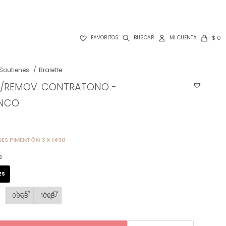

$
0
FAVORITOS
Soutienes
Bralette
C/REMOV. CONTRATONO -
ANCO
ES PIMENTÓN 3 X 1490
e
ES
B
095B
100B