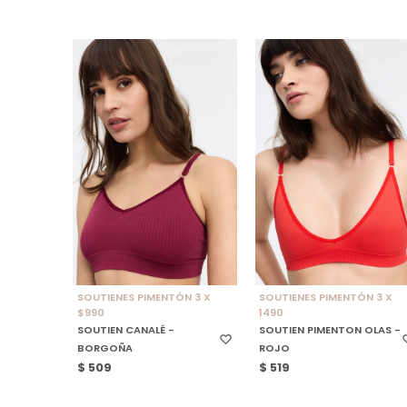
SELECCIONAR TALLE
SELECCIONAR TALLE
SOUTIENES PIMENTÓN 3 X
SOUTIENES PIMENTÓN 3 X
$990
1490
SOUTIEN CANALÉ -
SOUTIEN PIMENTON OLAS -
BORGOÑA
ROJO
$
509
$
519