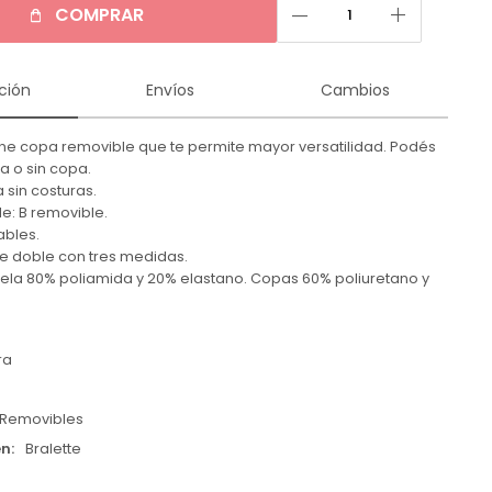
remove
add
COMPRAR
ción
Envíos
Cambios
iene copa removible que te permite mayor versatilidad. Podés
a o sin copa.
a sin costuras.
e: B removible.
ables.
e doble con tres medidas.
ela 80% poliamida y 20% elastano. Copas 60% poliuretano y
ra
Removibles
en
Bralette