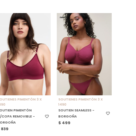
SELECCIONAR TALLE
SELECCIONAR TALLE
OUTIENES PIMENTÓN 3 X
SOUTIENES PIMENTÓN 3 X
490
1490
OUTIEN PIMENTÓN
SOUTIEN SEAMLESS -
/COPA REMOVIBLE -
BORGOÑA
BORGOÑA
$
499
$
839