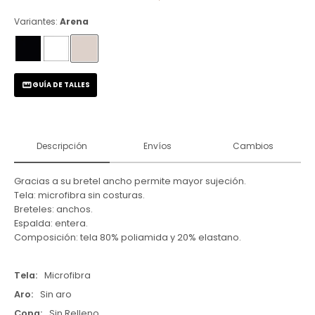
Variantes:
Arena
GUÍA DE TALLES
Descripción
Envíos
Cambios
Gracias a su bretel ancho permite mayor sujeción.
Tela: microfibra sin costuras.
Breteles: anchos.
Espalda: entera.
Composición: tela 80% poliamida y 20% elastano.
Tela
Microfibra
Aro
Sin aro
Copa
Sin Relleno