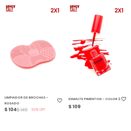
LIMPIADOR DE BROCHAS -
ESMALTE PIMENTON - COLOR 2
ROSADO
$
109
$
104
$
149
30