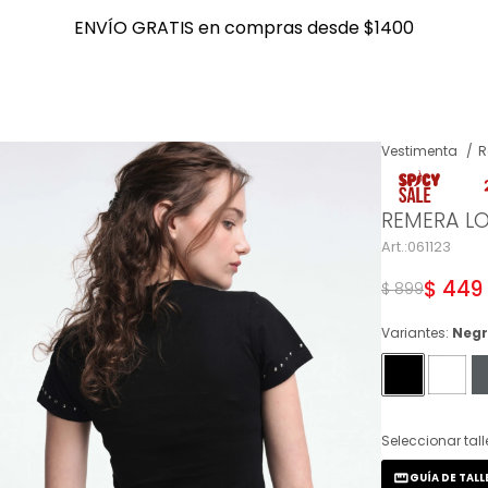
ENVÍO GRATIS en compras desde $1400
ENVÍO GRATIS en compras desde $1400
Vestimenta
R
NOTIFICARME
REMERA L
061123
$
449
$
899
Variantes:
Neg
Seleccionar tall
GUÍA DE TALL