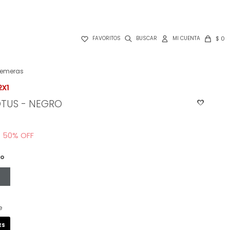

$
0
FAVORITOS
emeras
OTUS - NEGRO
50
ro
e
ES