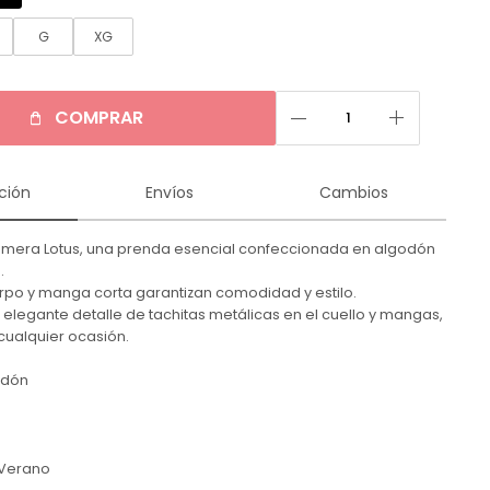
G
XG
remove
add
COMPRAR
ción
Envíos
Cambios
emera Lotus, una prenda esencial confeccionada en algodón
.
erpo y manga corta garantizan comodidad y estilo.
 elegante detalle de tachitas metálicas en el cuello y mangas,
cualquier ocasión.
odón
n
Verano