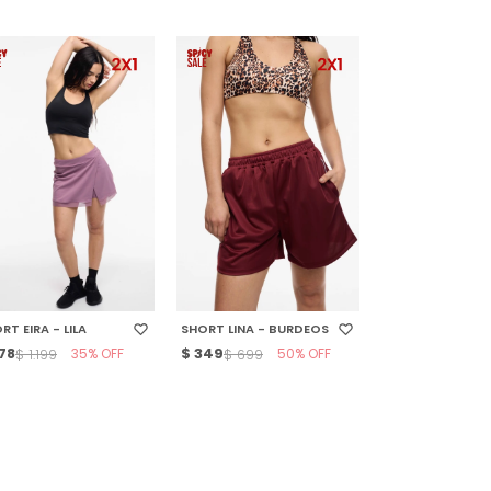
ELECCIONAR TALLE
SELECCIONAR TALLE
RT EIRA - LILA
SHORT LINA - BURDEOS
78
35
$
349
50
$
1.199
$
699