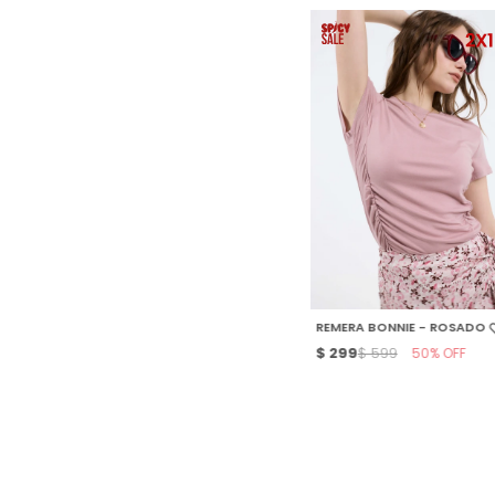
SELECCIONAR TALLE
REMERA BONNIE - ROSADO
$
299
50
$
599