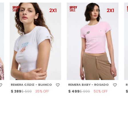
SELECCIONAR TALLE
SELECCIONAR TALLE
REMERA CÁDIZ - BLANCO
REMERA BABY - ROSADO
R
$
389
35
$
499
50
$
599
$
999