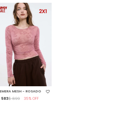
SELECCIONAR TALLE
EMERA MESH - ROSADO
$
583
35
$
899