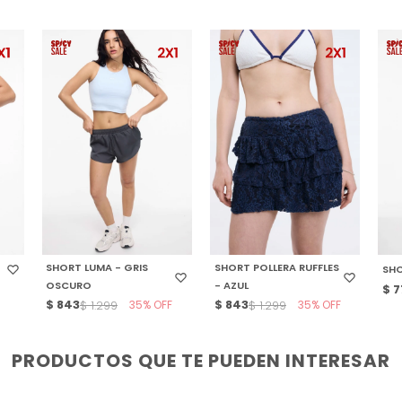
SELECCIONAR TALLE
SELECCIONAR TALLE
S
SHORT LUMA - GRIS
SHORT POLLERA RUFFLES
SHO
OSCURO
- AZUL
$
7
$
843
35
$
843
35
$
1.299
$
1.299
PRODUCTOS QUE TE PUEDEN INTERESAR