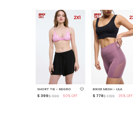
SELECCIONAR TALLE
SELECCIONAR TALLE
SHORT TIE - NEGRO
BIKER MESH - LILA
$
399
60
$
778
35
$
999
$
1.199