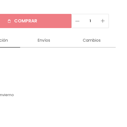
remove
add
COMPRAR
ción
Envíos
Cambios
n
Invierno