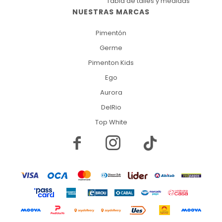
Tabla de talles y medidas
NUESTRAS MARCAS
Pimentón
Germe
Pimenton Kids
Ego
Aurora
DelRio
Top White

