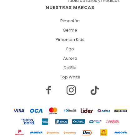
Tabla de talles y medidas
NUESTRAS MARCAS
Pimentón
Germe
Pimenton Kids
Ego
Aurora
DelRio
Top White

