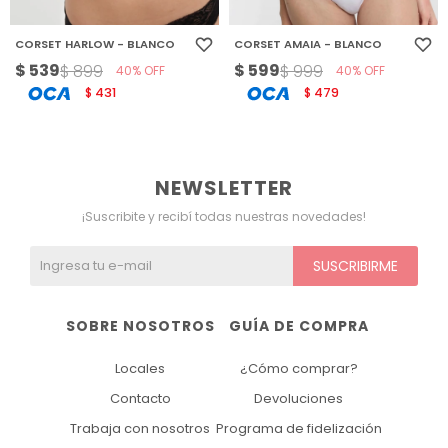
CORSET HARLOW - BLANCO
CORSET AMAIA - BLANCO
$
539
$
599
$
899
$
999
40
40
431
479
$
$
NEWSLETTER
¡Suscribite y recibí todas nuestras novedades!
SUSCRIBIRME
SOBRE NOSOTROS
GUÍA DE COMPRA
Locales
¿Cómo comprar?
Contacto
Devoluciones
Trabaja con nosotros
Programa de fidelización