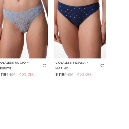
SELECCIONAR TALLE
SELECCIONAR TALLE
OLALESS ROCIO -
COLALESS TIZIANA -
ELESTE
MARINO
$
119
40
$
119
40
$
199
$
199