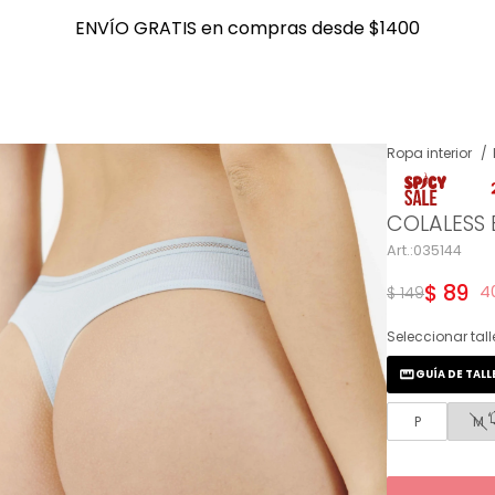
ENVÍO GRATIS en compras desde $1400
ENVÍO GRATIS en compras desde $1400
Ropa interior
NOTIFICARME
COLALESS E
035144
$
89
4
$
149
Seleccionar tall
GUÍA DE TALL
P
M