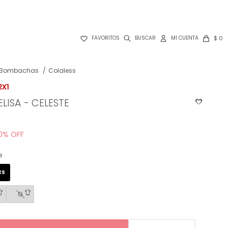

$
0
FAVORITOS
Bombachas
Colaless
LISA - CELESTE
0
e
ES
G