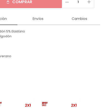
remove
add
COMPRAR
ción
Envíos
Cambios
dón 5% Elastano
 Algodón
n
Verano