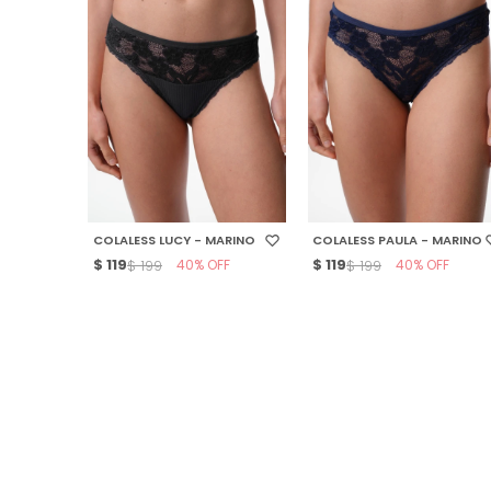
SELECCIONAR TALLE
SELECCIONAR TALLE
COLALESS LUCY - MARINO
COLALESS PAULA - MARINO
$
119
40
$
119
40
$
199
$
199