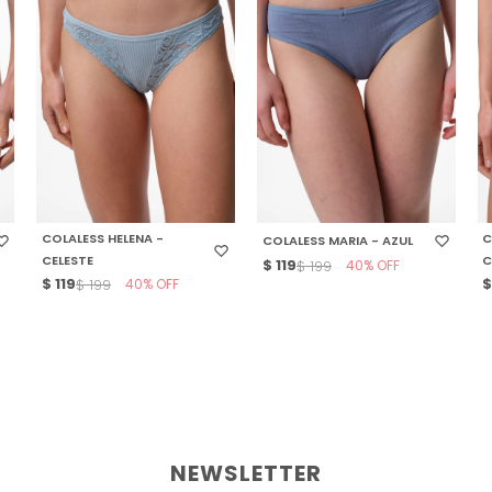
SELECCIONAR TALLE
SELECCIONAR TALLE
COLALESS HELENA -
C
COLALESS MARIA - AZUL
CELESTE
C
$
119
40
$
199
$
119
40
$
199
NEWSLETTER