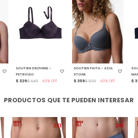
SELECCIONAR TALLE
SELECCIONAR TALLE
S
SOUTIEN DELPHINE -
SOUTIEN FAITH - AZUL
SOU
PETROLEO
STONE
MA
$
329
40
$
359
40
$
3
$
549
$
599
PRODUCTOS QUE TE PUEDEN INTERESAR