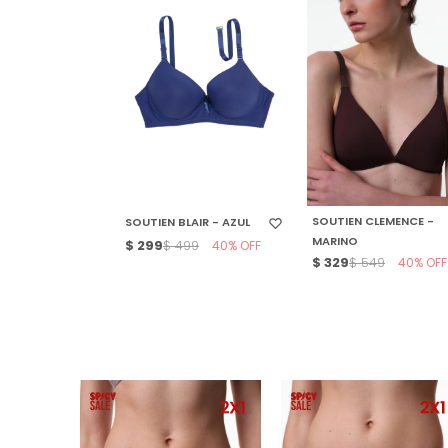
SELECCIONAR TALLE
SELECCIONAR TALLE
SOUTIEN CLEMENCE -
SOUTIEN BLAIR - AZUL
MARINO
$
299
40
$
499
$
329
40
$
549