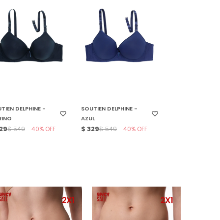
ELECCIONAR TALLE
SELECCIONAR TALLE
TIEN DELPHINE -
SOUTIEN DELPHINE -
RINO
AZUL
29
40
$
329
40
$
549
$
549