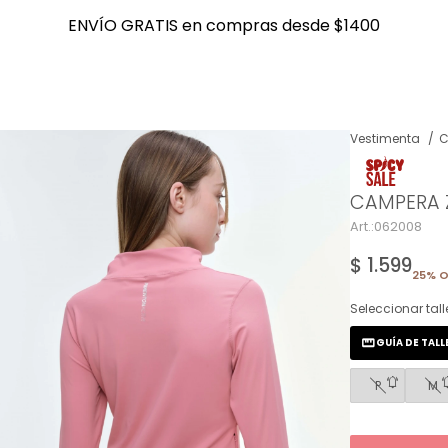
ENVÍO GRATIS en compras desde $1400
ENVÍO GRATIS en compras desde $1400
Vestimenta
C
NOTIFICARME
CAMPERA Z
062008
$
1.599
25% O
Seleccionar tall
GUÍA DE TALL
P
M