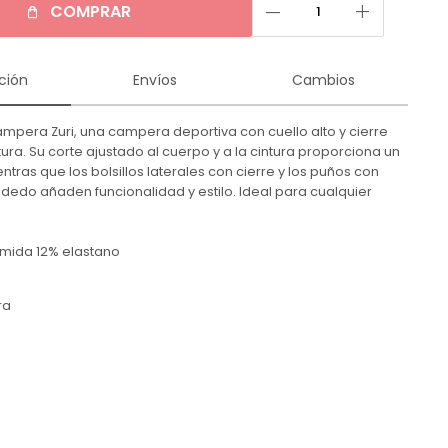
remove
add
COMPRAR
ción
Envíos
Cambios
mpera Zuri, una campera deportiva con cuello alto y cierre
ura. Su corte ajustado al cuerpo y a la cintura proporciona un
ientras que los bolsillos laterales con cierre y los puños con
 dedo añaden funcionalidad y estilo. Ideal para cualquier
amida 12% elastano
ra