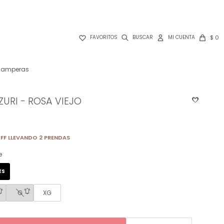

$
0
FAVORITOS
amperas
URI - ROSA VIEJO
FF LLEVANDO 2 PRENDAS
e
ES
G
XG