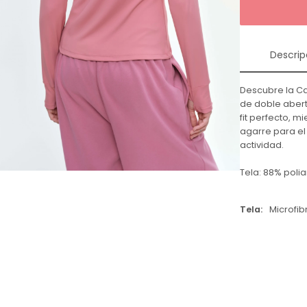
Descrip
Descubre la Ca
de doble abert
fit perfecto, m
agarre para el
actividad.
Tela: 88% poli
Tela
Microfib