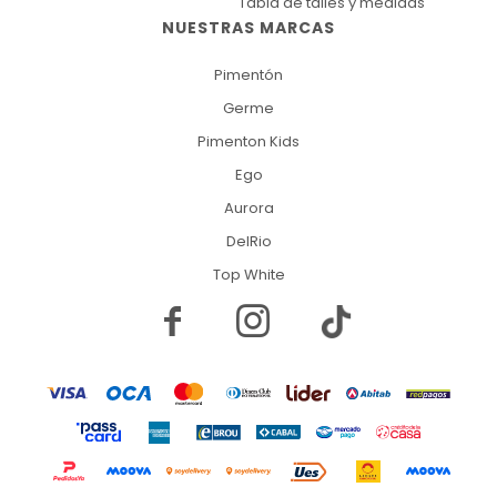
Tabla de talles y medidas
NUESTRAS MARCAS
Pimentón
Germe
Pimenton Kids
Ego
Aurora
DelRio
Top White

