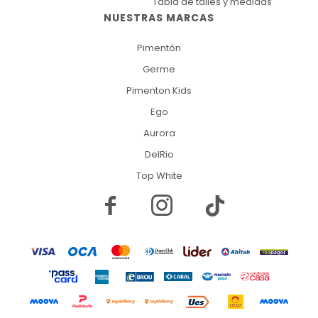
Tabla de talles y medidas
NUESTRAS MARCAS
Pimentón
Germe
Pimenton Kids
Ego
Aurora
DelRio
Top White

