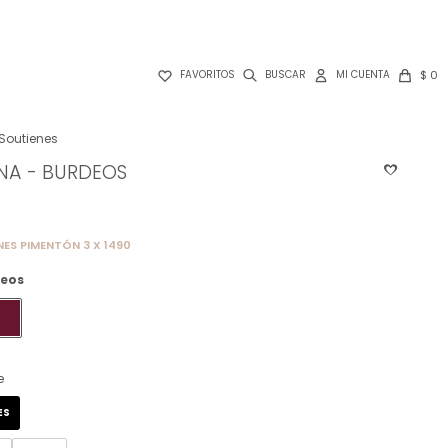

$
0
FAVORITOS
Soutienes
INA - BURDEOS
NES PIMENTÓN 3 X 1490
eos
e
ES