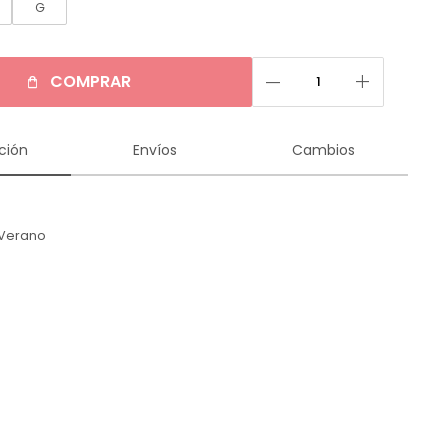
G
remove
add
COMPRAR
ción
Envíos
Cambios
Verano