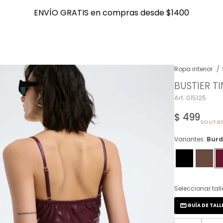
ENVÍO GRATIS en compras desde $1400
ENVÍO GRATIS en compras desde $1400
Ropa interior
BUSTIER T
NOTIFICARME
015125
$
499
SOUTIE
Variantes:
Burd
Seleccionar tall
GUÍA DE TALL