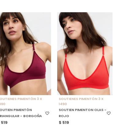
SELECCIONAR TALLE
SELECCIONAR TALLE
OUTIENES PIMENTÓN 3 X
SOUTIENES PIMENTÓN 3 X
490
1490
OUTIEN PIMENTÓN
SOUTIEN PIMENTON OLAS -
RIANGULAR - BORGOÑA
ROJO
$
519
$
519