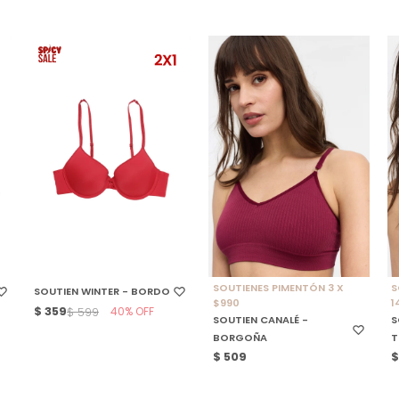
SELECCIONAR TALLE
SELECCIONAR TALLE
SOUTIENES PIMENTÓN 3 X
S
SOUTIEN WINTER - BORDO
$990
1
$
359
40
$
599
SOUTIEN CANALÉ -
S
BORGOÑA
T
$
509