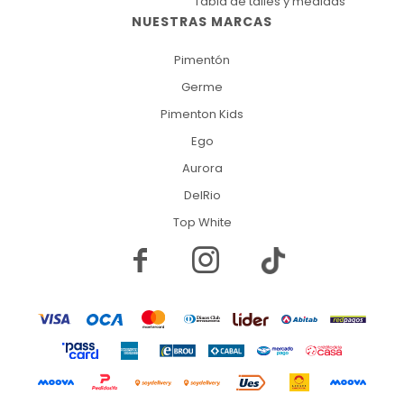
Tabla de talles y medidas
NUESTRAS MARCAS
Pimentón
Germe
Pimenton Kids
Ego
Aurora
DelRio
Top White

