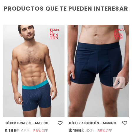
PRODUCTOS QUE TE PUEDEN INTERESAR
BÓXER LUNARES - MARINO
BÓXER ALGODÓN - MARINO
$
199
$
199
$
469
$
439
58
55