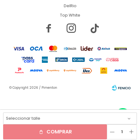
DelRio
Top White


© Copyright 2026 / Pimenton
Seleccionar talle
remove
add
Fenicio
COMPRAR