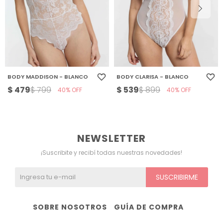
BODY MADDISON - BLANCO
BODY CLARISA - BLANCO
$
479
$
539
$
799
$
899
40
40
NEWSLETTER
¡Suscribite y recibí todas nuestras novedades!
SUSCRIBIRME
SOBRE NOSOTROS
GUÍA DE COMPRA