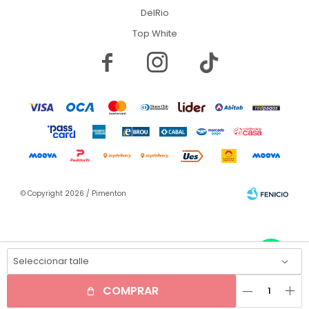
DelRio
Top White


© Copyright 2026 / Pimenton
Seleccionar talle
remove
add
Fenicio
COMPRAR