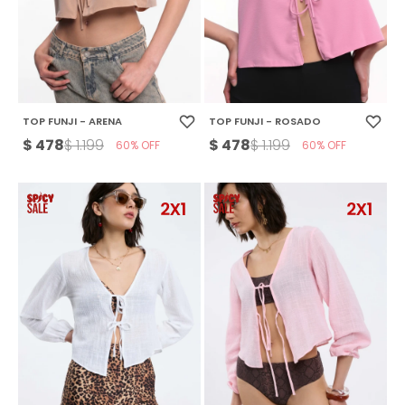
TOP FUNJI - ARENA
TOP FUNJI - ROSADO
$
478
$
478
$
1.199
$
1.199
60
60