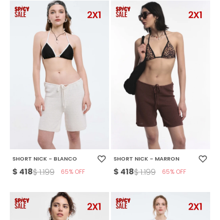
SHORT NICK - BLANCO
SHORT NICK - MARRON
$
418
$
418
$
1.199
$
1.199
65
65