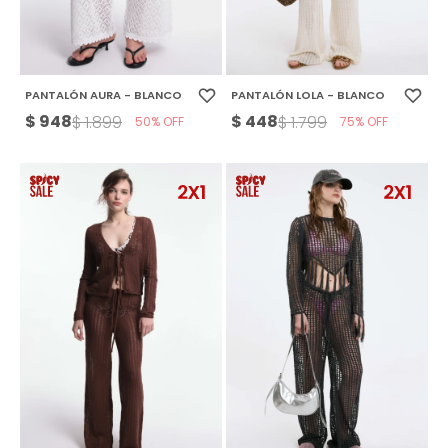
PANTALÓN AURA - BLANCO
PANTALÓN LOLA - BLANCO
$
948
$
448
$
1.899
$
1.799
50
75