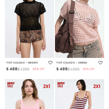
TOP CALADO - NEGRO
TOP CALADO - ARENA
$
488
$
488
$
1.399
$
1.399
65
65