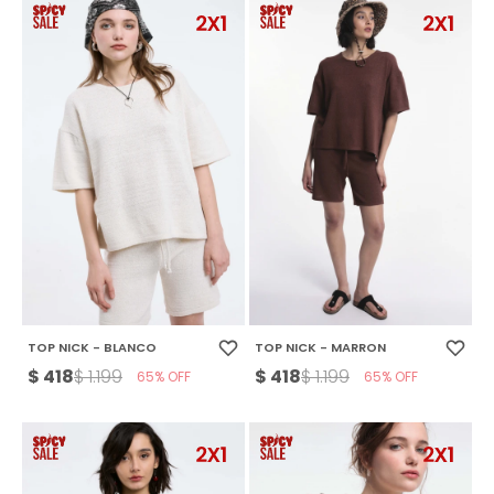
TOP NICK - BLANCO
TOP NICK - MARRON
$
418
$
418
$
1.199
$
1.199
65
65