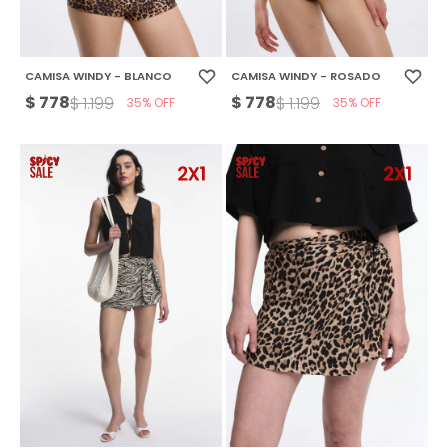
CAMISA WINDY - BLANCO
CAMISA WINDY - ROSADO
$
778
$
778
$
1.199
$
1.199
35
35