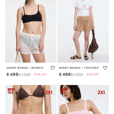
SHORT BASILIA - BLANCO
SHORT BASILIA - TOSTADO
$
488
$
488
$
1.399
$
1.399
65
65