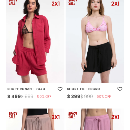
SHORT RONAN - ROJO
SHORT TIE - NEGRO
$
499
$
399
$
999
$
999
50
60