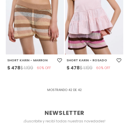
SHORT KARIN - MARRON
SHORT KARIN - ROSADO
$
478
$
478
$
1.199
$
1.199
60
60
MOSTRANDO
42
DE
42
NEWSLETTER
¡Suscribite y recibí todas nuestras novedades!