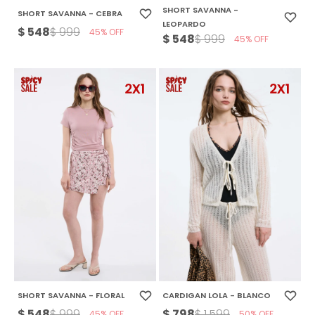
SHORT SAVANNA -
SHORT SAVANNA - CEBRA
LEOPARDO
$
548
$
999
45
$
548
$
999
45
SHORT SAVANNA - FLORAL
CARDIGAN LOLA - BLANCO
$
548
$
798
$
999
$
1.599
45
50