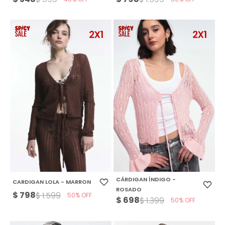
CÁRDIGAN ÍNDIGO -
CARDIGAN LOLA - MARRON
ROSADO
$
798
$
1.599
50
$
698
$
1.399
50