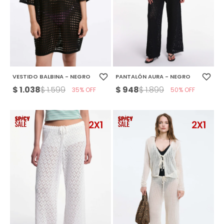
VESTIDO BALBINA - NEGRO
PANTALÓN AURA - NEGRO
$
1.038
$
948
$
1.599
$
1.899
35
50