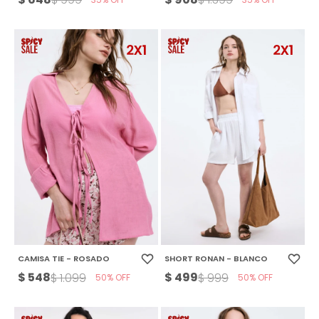
CAMISA TIE - ROSADO
SHORT RONAN - BLANCO
$
548
$
499
$
1.099
$
999
50
50