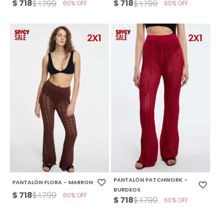
$
718
$
718
$
1.799
$
1.799
60
60
PANTALÓN PATCHWORK -
PANTALÓN FLORA - MARRON
BURDEOS
$
718
$
1.799
60
$
718
$
1.799
60