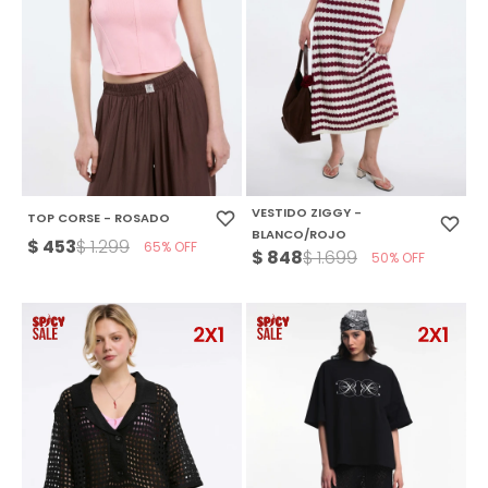
VESTIDO ZIGGY -
TOP CORSE - ROSADO
BLANCO/ROJO
$
453
$
1.299
65
$
848
$
1.699
50