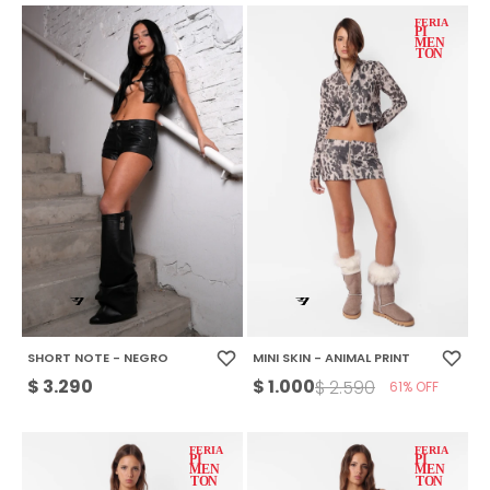
SHORT NOTE - NEGRO
MINI SKIN - ANIMAL PRINT
$
3.290
$
1.000
$
2.590
61