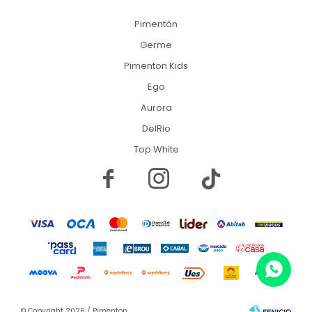
Pimentón
Germe
Pimenton Kids
Ego
Aurora
DelRio
Top White


© Copyright 2026 / Pimenton