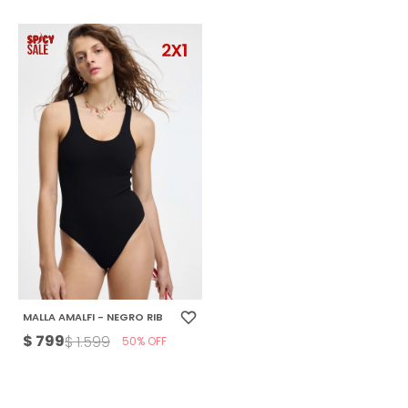
MALLA AMALFI - NEGRO RIB
$
799
$
1.599
50