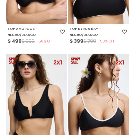
TOP AMORGOS -
TOP BYRON BAY -
NEGRO/BLANCO
NEGRO/BLANCO
$
499
$
399
$
999
$
799
50
50