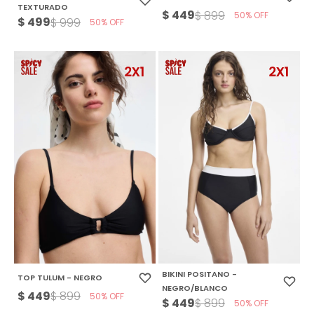
TEXTURADO
$
449
$
899
50
$
499
$
999
50
BIKINI POSITANO -
TOP TULUM - NEGRO
NEGRO/BLANCO
$
449
$
899
50
$
449
$
899
50