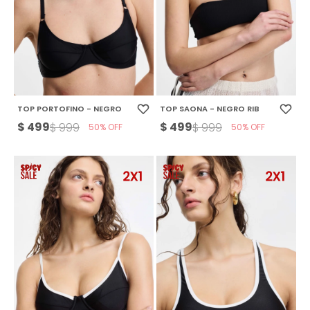
TOP PORTOFINO - NEGRO
TOP SAONA - NEGRO RIB
$
499
$
499
$
999
$
999
50
50