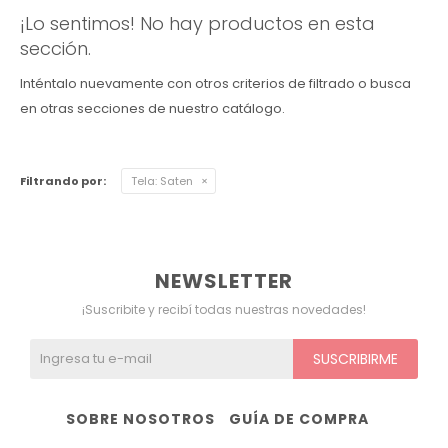
¡Lo sentimos! No hay productos en esta
Ver todo
Remeras
Otros
Maternal
Multiforma
Violeta
sección.
Inténtalo nuevamente con otros criterios de filtrado o busca
Camisas
Belleza
Culotteless
Sin Bretel
Verde
en otras secciones de nuestro catálogo.
Polleras
Bolsos y Carteras
Boxer
Rojo
Filtrando por:
Tela:
Saten
Tops Deportivos
Paraguas
Gris
Lentes de Sol
Marron
NEWSLETTER
Estampados
¡Suscribite y recibí todas nuestras novedades!
SUSCRIBIRME
SOBRE NOSOTROS
GUÍA DE COMPRA