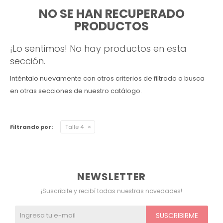
NO SE HAN RECUPERADO
Ver todo
Remeras
Otros
Maternal
Multiforma
Violeta
PRODUCTOS
Camisas
Belleza
Culotteless
Sin Bretel
Verde
¡Lo sentimos! No hay productos en esta
sección.
Polleras
Bolsos y Carteras
Boxer
Rojo
Inténtalo nuevamente con otros criterios de filtrado o busca
en otras secciones de nuestro catálogo.
Tops Deportivos
Paraguas
Gris
Lentes de Sol
Marron
Filtrando por:
Talle 4
Estampados
NEWSLETTER
¡Suscribite y recibí todas nuestras novedades!
SUSCRIBIRME