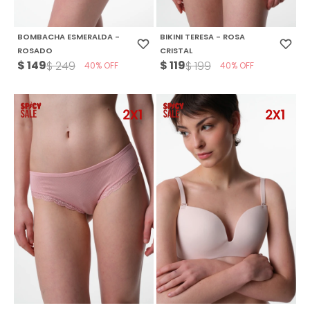
BOMBACHA ESMERALDA -
BIKINI TERESA - ROSA
ROSADO
CRISTAL
$
149
$
119
$
249
$
199
40
40