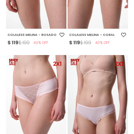
COLALESS MELINA - ROSADO
COLALESS MELINA - CORAL
$
119
$
119
$
199
$
199
40
40