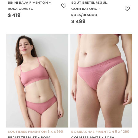
BIKINI BAJA PIMENTÓN -
SOUT.BRETEL REGUL.
ROSA CUARZO
CONTRATONO -
$
419
ROSA/BLANCO
$
499
SOUTIENES PIMENTÓN 3 X $990
BOMBACHAS PIMENTÓN 5 X 1290
BRALETTE MAITE - ROSA
COLALESS MAITE - ROSA