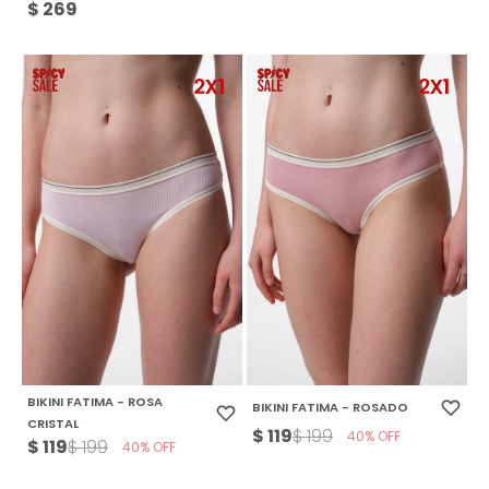
$
269
BIKINI FATIMA - ROSA
BIKINI FATIMA - ROSADO
CRISTAL
$
119
$
199
40
$
119
$
199
40