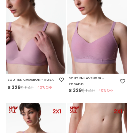
SOUTIEN LAVENDER -
SOUTIEN CAMERON - ROSA
ROSADO
$
329
$
549
40
$
329
$
549
40