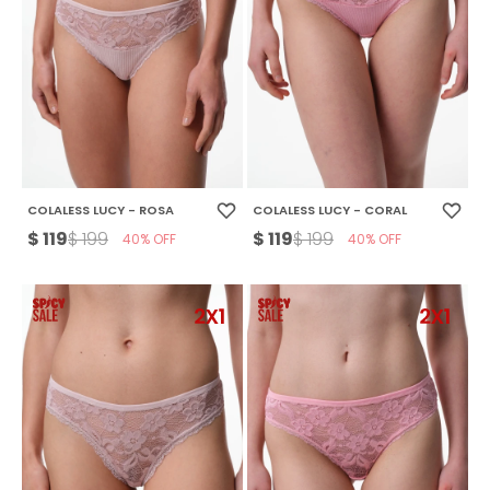
COLALESS LUCY - ROSA
COLALESS LUCY - CORAL
$
119
$
119
$
199
$
199
40
40