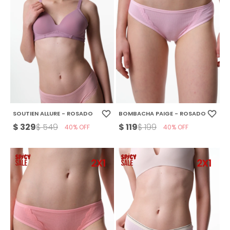
SOUTIEN ALLURE - ROSADO
BOMBACHA PAIGE - ROSADO
$
329
$
119
$
549
$
199
40
40