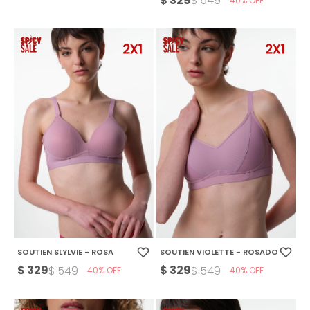
$
329
$
549
40
SOUTIEN SLYLVIE - ROSA
SOUTIEN VIOLETTE - ROSADO
$
329
$
329
$
549
$
549
40
40