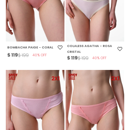
COLALESS AGATHA - ROSA
BOMBACHA PAIGE - CORAL
CRISTAL
$
119
$
199
40
$
119
$
199
40