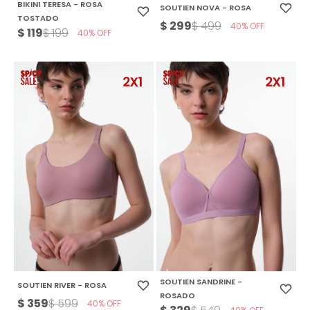
BIKINI TERESA - ROSA
SOUTIEN NOVA - ROSA
TOSTADO
$
299
$
499
40
$
119
$
199
40
SOUTIEN SANDRINE -
SOUTIEN RIVER - ROSA
ROSADO
$
359
$
599
40