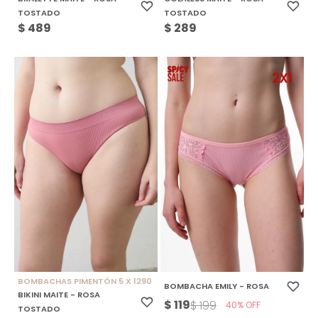
TOSTADO
TOSTADO
$
489
$
289
BOMBACHAS PIMENTÓN 5 X 1290
BOMBACHA EMILY - ROSA
BIKINI MAITE - ROSA
$
119
$
199
40
TOSTADO