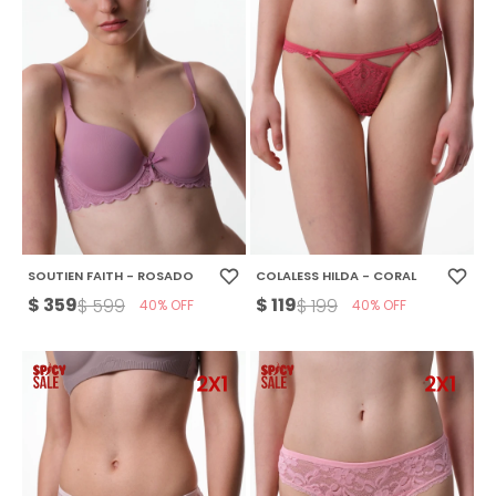
SOUTIEN FAITH - ROSADO
COLALESS HILDA - CORAL
$
359
$
119
$
599
$
199
40
40