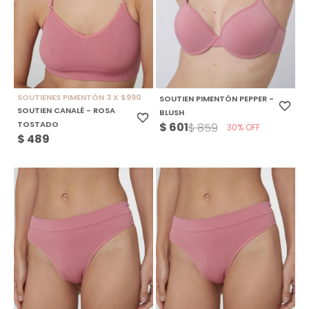
SOUTIENES PIMENTÓN 3 X $990
SOUTIEN PIMENTÓN PEPPER -
SOUTIEN CANALÉ - ROSA
BLUSH
TOSTADO
$
601
$
859
30
$
489