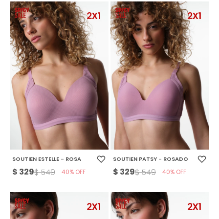
SOUTIEN ESTELLE - ROSA
SOUTIEN PATSY - ROSADO
$
329
$
329
$
549
$
549
40
40