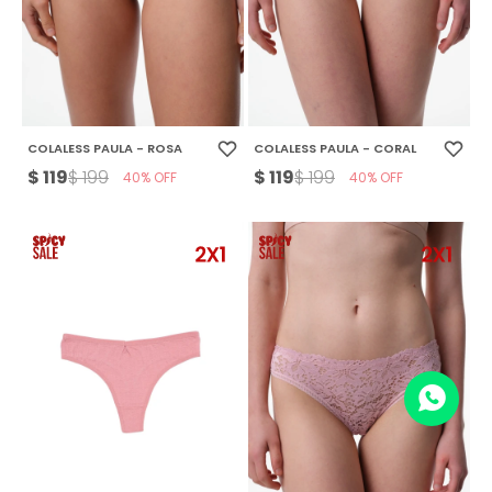
COLALESS PAULA - ROSA
COLALESS PAULA - CORAL
$
119
$
119
$
199
$
199
40
40