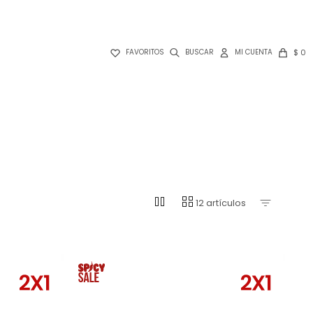

$
0
FAVORITOS
pause
grid_view
12 artículos