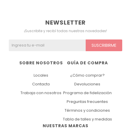
Ver todo
Remeras
Otros
Maternal
Multiforma
Violeta
NEWSLETTER
Camisas
Belleza
Culotteless
Sin Bretel
Verde
¡Suscribite y recibí todas nuestras novedades!
Polleras
Bolsos y Carteras
Boxer
Rojo
SUSCRIBIRME
Tops Deportivos
Paraguas
Gris
SOBRE NOSOTROS
GUÍA DE COMPRA
Lentes de Sol
Marron
Locales
¿Cómo comprar?
Estampados
Contacto
Devoluciones
Trabaja con nosotros
Programa de fidelización
Preguntas frecuentes
Términos y condiciones
Tabla de talles y medidas
NUESTRAS MARCAS