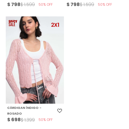
$
798
$
798
$
1.599
$
1.599
50
50
CÁRDIGAN ÍNDIGO -
ROSADO
$
698
$
1.399
50