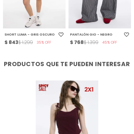
SHORT LUMA - GRIS OSCURO
PANTALÓN GIO - NEGRO
$
843
$
768
$
1.299
$
1.399
35
45
PRODUCTOS QUE TE PUEDEN INTERESAR