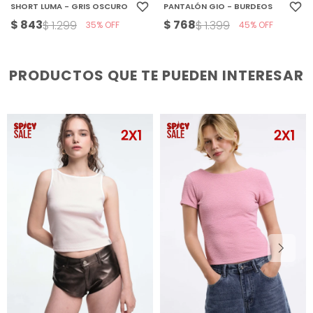
SHORT LUMA - GRIS OSCURO
PANTALÓN GIO - BURDEOS
$
843
$
768
$
1.299
$
1.399
35
45
PRODUCTOS QUE TE PUEDEN INTERESAR