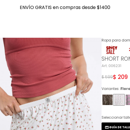
ENVÍO GRATIS en compras desde $1400
ENVÍO GRATIS en compras desde $1400
Ropa para dorm
NOTIFICARME
SHORT RO
006231
$
209
$
599
Variantes:
Flora
Seleccionar tall
GUÍA DE TALL