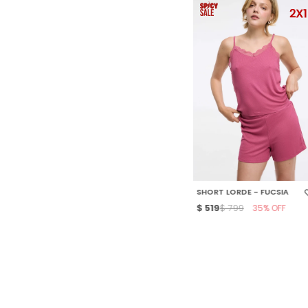
SELECCIONAR TALLE
SHORT LORDE - FUCSIA
$
519
35
$
799