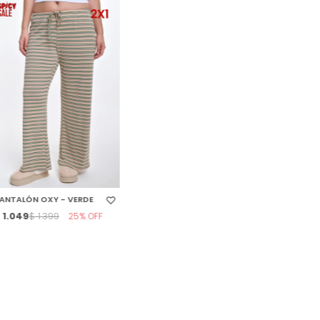
SELECCIONAR TALLE
ANTALÓN OXY - VERDE
$
1.049
25
$
1.399