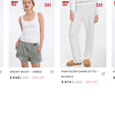
SELECCIONAR TALLE
SELECCIONAR TALLE
PANTALÓN CHARLOTTE -
SHORT BOXY - VERDE
P
BLANCO
$
548
45
$
999
$
974
25
$
1.299