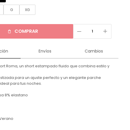
G
XG
remove
add
COMPRAR
ción
Envíos
Cambios
ort Roma, un short estampado fluido que combina estilo y
astizada para un ajuste perfecto y un elegante parche
 ideal para tus noches.
sa 8% elastano
Verano