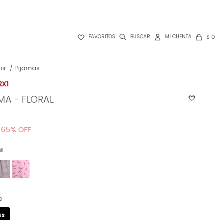

$
0
FAVORITOS
ir
Pijamas
MA - FLORAL
65
l
e
ES