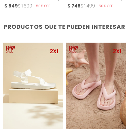
$
849
$
748
$
1.699
$
1.499
50
50
PRODUCTOS QUE TE PUEDEN INTERESAR