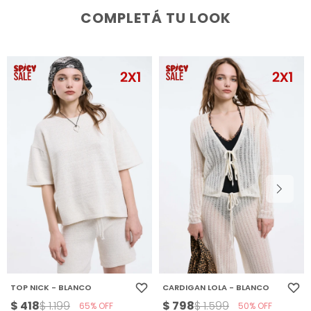
COMPLETÁ TU LOOK
TOP NICK - BLANCO
CARDIGAN LOLA - BLANCO
$
418
$
798
$
1.199
$
1.599
65
50