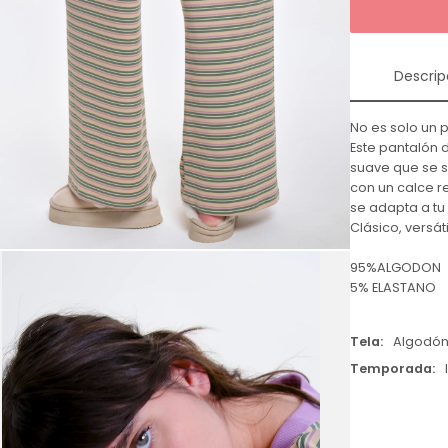
Descrip
No es solo un p
Este pantalón 
suave que se si
con un calce r
se adapta a tu
Clásico, versát
95%ALGODON
5% ELASTANO
Tela
Algodó
Temporada