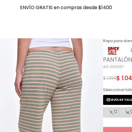
ENVÍO GRATIS en compras desde $1400
ENVÍO GRATIS en compras desde $1400
Ropa para dorm
NOTIFICARME
PANTALÓN
006257
$
1.0
$
1.399
Seleccionar tall
GUÍA DE TALL
P
M