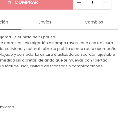
remove
add
COMPRAR
ción
Envíos
Cambios
ijama. Es el inicio de tu pausa.
de dormir en tela algodón estampa rayas tiene esa frescura
ente liviana y natural sobre la piel. La pierna recta acompaña
elajado y cómodo. La cintura elastizada con cordón ajustable
 medida sin apretar, dejando que te muevas con libertad.
il y fácil de usar, invita a descansar sin complicaciones.
n
Invierno