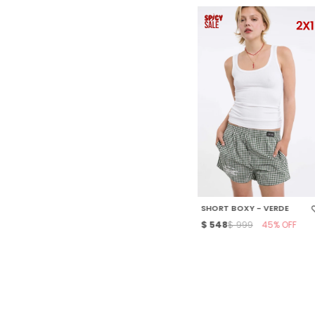
SELECCIONAR TALLE
SHORT BOXY - VERDE
$
548
45
$
999