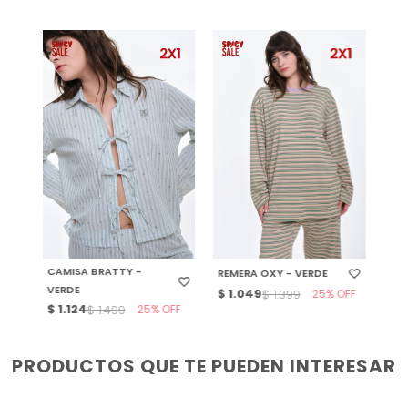
SELECCIONAR TALLE
SELECCIONAR TALLE
CAMISA BRATTY -
REMERA OXY - VERDE
VERDE
$
1.049
25
$
1.399
$
1.124
25
$
1.499
PRODUCTOS QUE TE PUEDEN INTERESAR