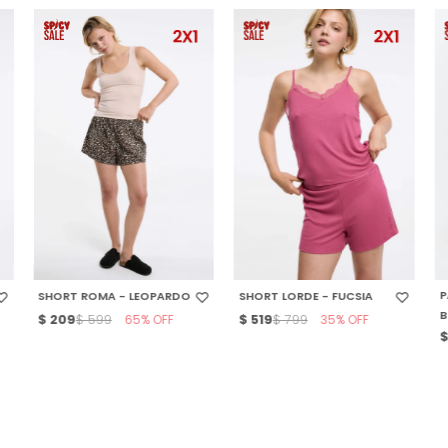
SELECCIONAR TALLE
SELECCIONAR TALLE
P
SHORT ROMA - LEOPARDO
SHORT LORDE - FUCSIA
B
$
209
65
$
519
35
$
599
$
799