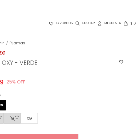

$
0
FAVORITOS
ir
Pijamas
 OXY - VERDE
49
25
e
ES
G
XG