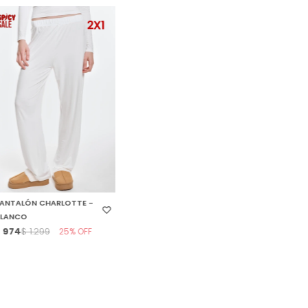
SELECCIONAR TALLE
ANTALÓN CHARLOTTE -
LANCO
$
974
25
$
1.299