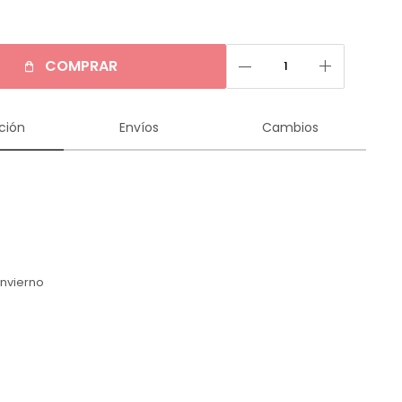
remove
add
COMPRAR
ción
Envíos
Cambios
n
Invierno