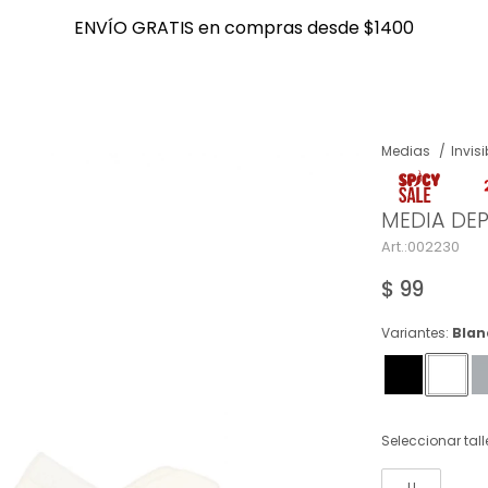
ENVÍO GRATIS en compras desde $1400
ENVÍO GRATIS en compras desde $1400
Medias
Invisi
NOTIFICARME
MEDIA DE
002230
$
99
Variantes:
Blan
Seleccionar tall
U