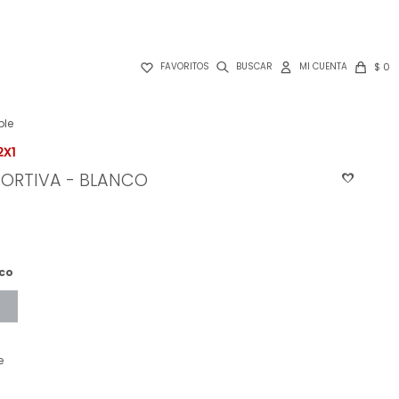

$
0
FAVORITOS
ble
PORTIVA - BLANCO
co
e