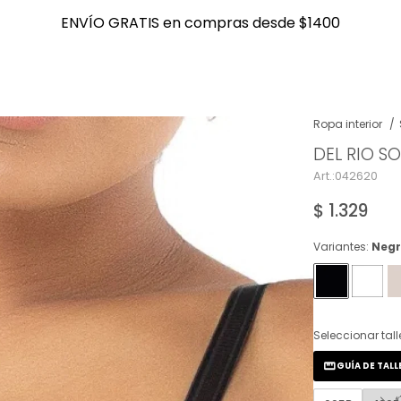
ENVÍO GRATIS en compras desde $1400
ENVÍO GRATIS en compras desde $1400
Ropa interior
DEL RIO S
NOTIFICARME
042620
$
1.329
Variantes:
Neg
Seleccionar tall
GUÍA DE TALL