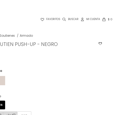

$
0
FAVORITOS
Soutienes
Armado
OUTIEN PUSH-UP - NEGRO
ro
e
ES