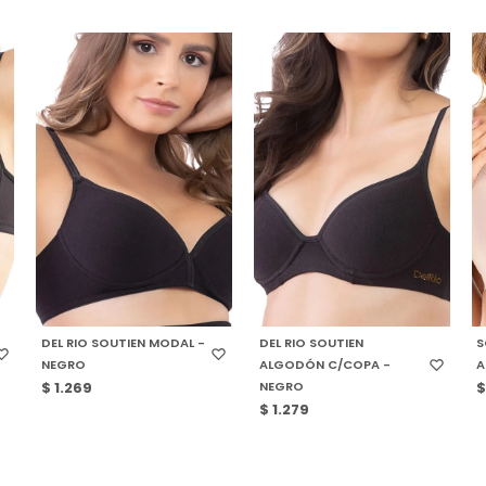
SELECCIONAR TALLE
SELECCIONAR TALLE
DEL RIO SOUTIEN MODAL -
DEL RIO SOUTIEN
S
NEGRO
ALGODÓN C/COPA -
A
NEGRO
$
1.269
$
1.279