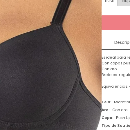
095B
100B
Descrip
Es ideal para r
Con copas pus
Con aro.
Breteles: regul
Equivalencias: 42
Tela
Microfib
Aro
Con aro
Copa
Push U
Tipo de Souti