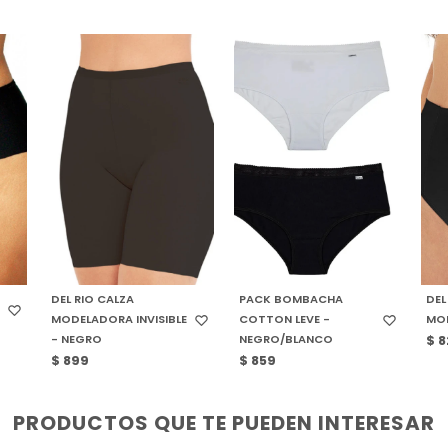
SELECCIONAR TALLE
SELECCIONAR TALLE
S
DEL RIO CALZA
PACK BOMBACHA
DEL
MODELADORA INVISIBLE
COTTON LEVE -
MO
- NEGRO
NEGRO/BLANCO
$
8
$
899
$
859
PRODUCTOS QUE TE PUEDEN INTERESAR