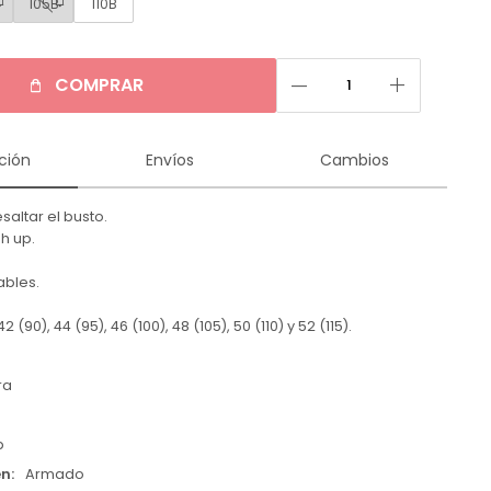
105B
110B
remove
add
COMPRAR
ción
Envíos
Cambios
esaltar el busto.
h up.
ables.
 (90), 44 (95), 46 (100), 48 (105), 50 (110) y 52 (115).
ra
p
en
Armado