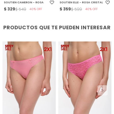
SOUTIEN CAMERON - ROSA
SOUTIEN ELLE - ROSA CRISTAL
$
329
$
359
$
549
$
599
40
40
PRODUCTOS QUE TE PUEDEN INTERESAR