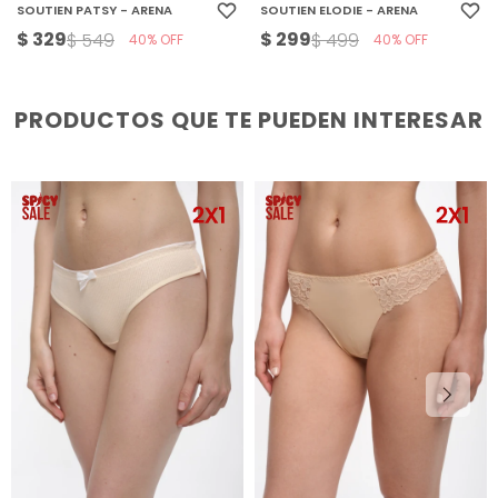
SOUTIEN PATSY - ARENA
SOUTIEN ELODIE - ARENA
$
329
$
299
$
549
$
499
40
40
PRODUCTOS QUE TE PUEDEN INTERESAR