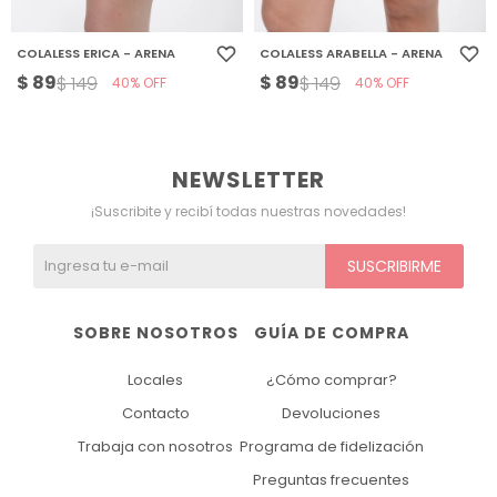
COLALESS ERICA - ARENA
COLALESS ARABELLA - ARENA
$
89
$
89
$
149
$
149
40
40
NEWSLETTER
¡Suscribite y recibí todas nuestras novedades!
SUSCRIBIRME
SOBRE NOSOTROS
GUÍA DE COMPRA
Locales
¿Cómo comprar?
Contacto
Devoluciones
Trabaja con nosotros
Programa de fidelización
Preguntas frecuentes