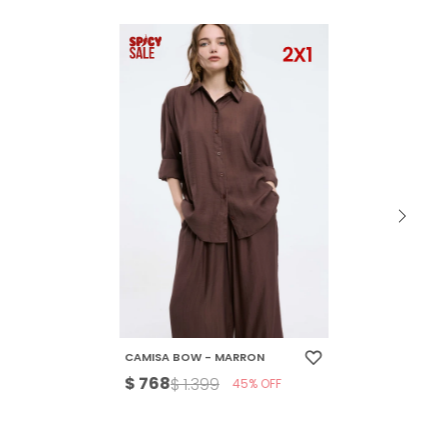
CAMISA BOW - MARRON
$
768
$
1.399
45