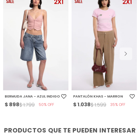
BERMUDA JANA - AZUL INDIGO
PANTALÓN KHAS - MARRON
$
898
$
1.038
$
1.799
$
1.599
50
35
PRODUCTOS QUE TE PUEDEN INTERESAR