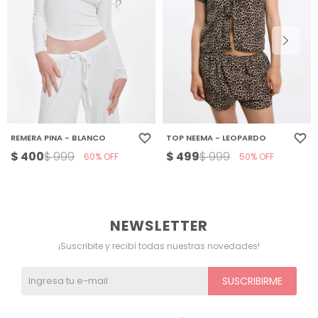
REMERA PINA - BLANCO
TOP NEEMA - LEOPARDO
$
400
$
499
$
999
$
999
60
50
NEWSLETTER
¡Suscribite y recibí todas nuestras novedades!
SUSCRIBIRME