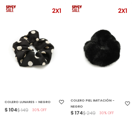
COLERO PIEL IMITACIÓN -
COLERO LUNARES - NEGRO
NEGRO
$
104
$
149
30
$
174
$
249
30