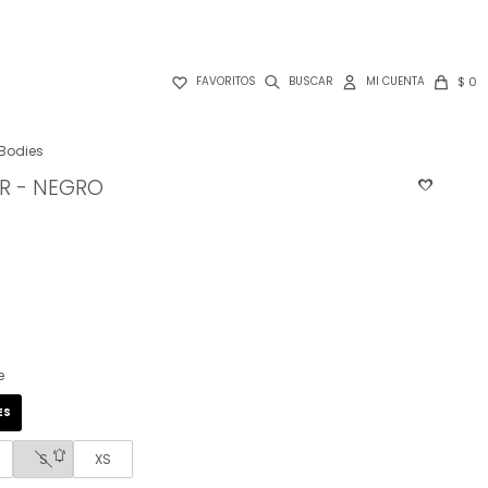

$
0
FAVORITOS
Bodies
R - NEGRO
e
ES
S
XS