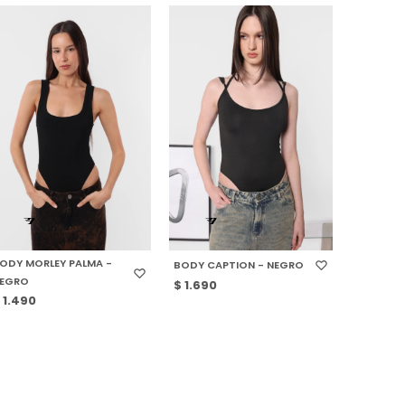
SELECCIONAR TALLE
SELECCIONAR TALLE
ODY MORLEY PALMA -
BODY CAPTION - NEGRO
EGRO
$
1.690
$
1.490