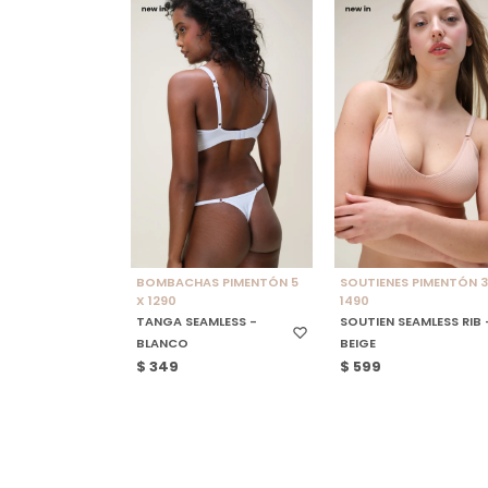
SELECCIONAR TALLE
SELECCIONAR TALLE
BOMBACHAS PIMENTÓN 5
SOUTIENES PIMENTÓN 3
X 1290
1490
TANGA SEAMLESS -
SOUTIEN SEAMLESS RIB 
BLANCO
BEIGE
$
349
$
599