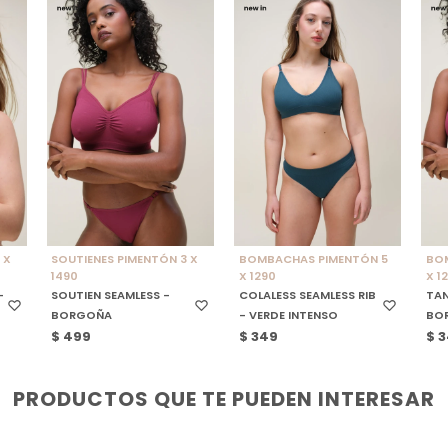
SELECCIONAR TALLE
SELECCIONAR TALLE
S
 X
SOUTIENES PIMENTÓN 3 X
BOMBACHAS PIMENTÓN 5
BO
1490
X 1290
X 1
-
SOUTIEN SEAMLESS -
COLALESS SEAMLESS RIB
TAN
BORGOÑA
- VERDE INTENSO
BO
$
499
$
349
$
3
PRODUCTOS QUE TE PUEDEN INTERESAR