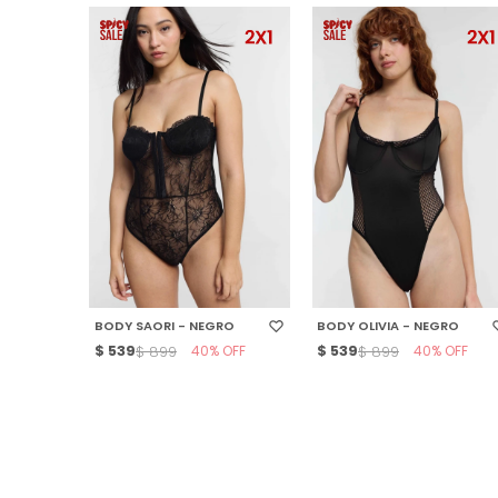
SELECCIONAR TALLE
SELECCIONAR TALLE
BODY SAORI - NEGRO
BODY OLIVIA - NEGRO
$
539
40
$
539
40
$
899
$
899