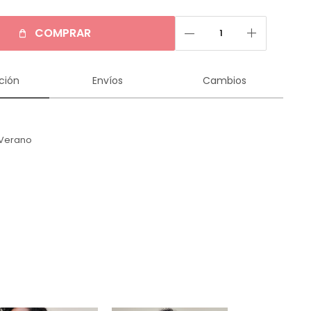
remove
add
COMPRAR
ción
Envíos
Cambios
Verano