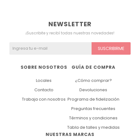
Ver todo
Remeras
Otros
Maternal
Multiforma
Violeta
NEWSLETTER
Camisas
Belleza
Culotteless
Sin Bretel
Verde
¡Suscribite y recibí todas nuestras novedades!
Polleras
Bolsos y Carteras
Boxer
Rojo
SUSCRIBIRME
Tops Deportivos
Paraguas
Gris
SOBRE NOSOTROS
GUÍA DE COMPRA
Lentes de Sol
Marron
Locales
¿Cómo comprar?
Estampados
Contacto
Devoluciones
Trabaja con nosotros
Programa de fidelización
Preguntas frecuentes
Términos y condiciones
Tabla de talles y medidas
NUESTRAS MARCAS