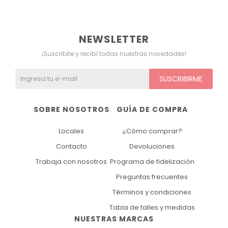
Ver todo
Remeras
Otros
Maternal
Multiforma
Violeta
NEWSLETTER
Camisas
Belleza
Culotteless
Sin Bretel
Verde
¡Suscribite y recibí todas nuestras novedades!
Polleras
Bolsos y Carteras
Boxer
Rojo
SUSCRIBIRME
Tops Deportivos
Paraguas
Gris
SOBRE NOSOTROS
GUÍA DE COMPRA
Lentes de Sol
Marron
Locales
¿Cómo comprar?
Estampados
Contacto
Devoluciones
Trabaja con nosotros
Programa de fidelización
Preguntas frecuentes
Términos y condiciones
Tabla de talles y medidas
NUESTRAS MARCAS