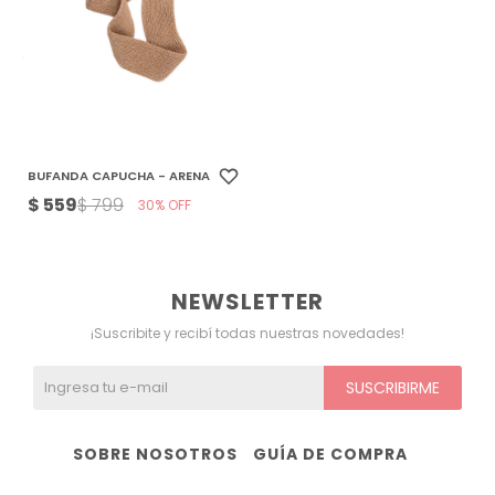
Ver todo
Remeras
Otros
Maternal
Multiforma
Violeta
Camisas
Belleza
Culotteless
Sin Bretel
Verde
Polleras
Bolsos y Carteras
Boxer
Rojo
BUFANDA CAPUCHA - ARENA
$
559
$
799
Tops Deportivos
Paraguas
Gris
30
Lentes de Sol
Marron
NEWSLETTER
Estampados
¡Suscribite y recibí todas nuestras novedades!
SUSCRIBIRME
SOBRE NOSOTROS
GUÍA DE COMPRA