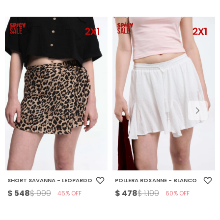
SHORT SAVANNA - LEOPARDO
POLLERA ROXANNE - BLANCO
$
548
$
478
$
999
$
1.199
45
60