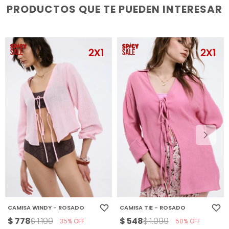
PRODUCTOS QUE TE PUEDEN INTERESAR
CAMISA WINDY - ROSADO
CAMISA TIE - ROSADO
$
778
$
548
$
1.199
$
1.099
35
50