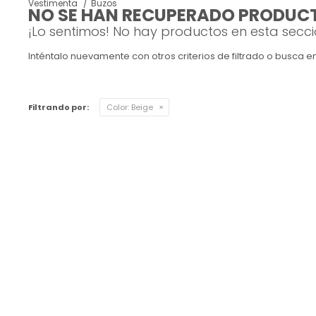
Vestimenta
Buzos
NO SE HAN RECUPERADO PRODUC
Ver todo
Remeras
Otros
Maternal
Multiforma
Violeta
¡Lo sentimos! No hay productos en esta secci
Inténtalo nuevamente con otros criterios de filtrado o busca 
Camisas
Belleza
Culotteless
Sin Bretel
Verde
Polleras
Bolsos y Carteras
Boxer
Rojo
Filtrando por:
Color:
Beige
Tops Deportivos
Paraguas
Gris
Lentes de Sol
Marron
Estampados