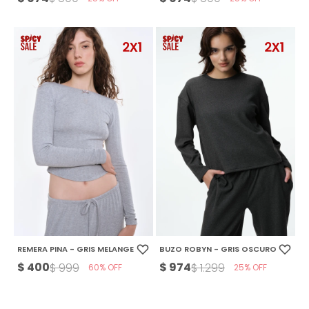
REMERA PINA - GRIS MELANGE
BUZO ROBYN - GRIS OSCURO
$
400
$
974
$
999
$
1.299
60
25